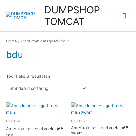
Ga
DUMPSHOP
naar
Hoo
de
TOMCAT
inhoud
Home
/ Producten getagged “bdu”
bdu
Toont alle 6 resultaten
Broeken
Broeken
Amerikaanse legerbroek m65
Amerikaanse legerbroek m65
zwart