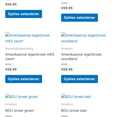
Gewaardeerd
€
59,95
0
Gewaardeerd
€
59,95
uit
0
Dit
5
uit
Opties selecteren
Dit
5
product
Opties selecteren
product
heeft
heeft
meerdere
meerdere
variaties.
variaties.
Deze
Deze
optie
Beveiligingskleding
Broeken
optie
kan
Amerikaanse legerbroek m65
Amerikaanse legerbroek
kan
gekozen
zwart
woodland
gekozen
worden
worden
op
Gewaardeerd
Gewaardeerd
€
59,95
€
59,95
op
0
0
de
uit
uit
Dit
Dit
de
5
5
Opties selecteren
Opties selecteren
productpagina
product
product
productpag
heeft
heeft
meerdere
meerdere
variaties.
variaties.
Broeken
Broeken
Deze
Deze
optie
optie
BDU broek groen
BDU broek kaki
kan
kan