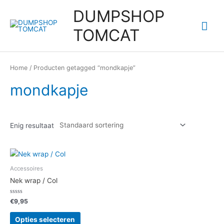
Ga
DUMPSHOP
naar
Hoo
de
TOMCAT
inhoud
Home
/ Producten getagged “mondkapje”
mondkapje
Enig resultaat
Accessoires
Nek wrap / Col
Gewaardeerd
€
9,95
0
uit
Dit
5
Opties selecteren