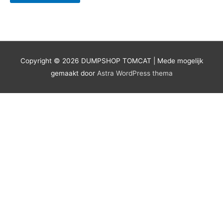
product
heeft
meerdere
variaties.
Deze
optie
Copyright © 2026
DUMPSHOP TOMCAT
| Mede mogelijk
kan
gemaakt door
Astra WordPress thema
gekozen
worden
op
de
productpagina